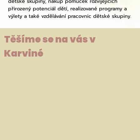
dětské skupiny, nákup pomůcek rozvíjejících
přirozený potenciál dětí, realizované programy a
výlety a také vzdělávání pracovnic dětské skupiny.
Těšíme se na vás v
Karviné