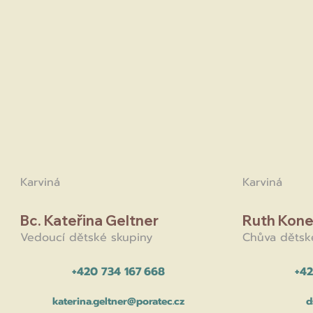
Karviná
Karviná
Bc. Kateřina Geltner
Ruth Kon
Vedoucí dětské skupiny
Chůva dětsk
+420 734 167 668
+42
katerina.geltner@poratec.cz
d