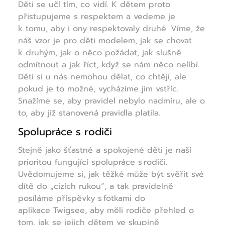
Děti se učí tím, co vidí. K dětem proto
přistupujeme s respektem a vedeme je
k tomu, aby i ony respektovaly druhé. Víme, že
náš vzor je pro děti modelem, jak se chovat
k druhým, jak o něco požádat, jak slušně
odmítnout a jak říct, když se nám něco nelíbí.
Děti si u nás nemohou dělat, co chtějí, ale
pokud je to možné, vycházíme jim vstříc.
Snažíme se, aby pravidel nebylo nadmíru, ale o
to, aby již stanovená pravidla platila.
Spolupráce s rodiči
Stejně jako šťastné a spokojené děti je naší
prioritou fungující spolupráce s rodiči.
Uvědomujeme si, jak těžké může být svěřit své
dítě do „cizích rukou“, a tak pravidelně
posíláme příspěvky s fotkami do
aplikace Twigsee, aby měli rodiče přehled o
tom, jak se jejich dětem ve skupině