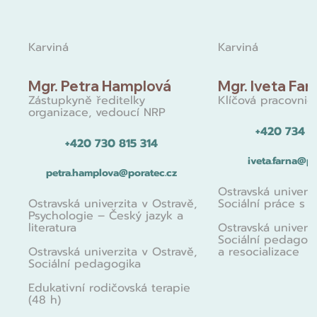
Karviná
Karviná
Mgr. Petra Hamplová
Mgr. Iveta Far
Zástupkyně ředitelky
Klíčová pracovnic
organizace, vedoucí NRP
+420 734 1
+420 730 815 314
iveta.farna@po
petra.hamplova@poratec.cz
Ostravská univerzi
Ostravská univerzita v Ostravě,
Sociální práce s 
Psychologie – Český jazyk a
literatura
Ostravská univerzi
Sociální pedagog
Ostravská univerzita v Ostravě,
a resocializace
Sociální pedagogika
Edukativní rodičovská terapie
(48 h)