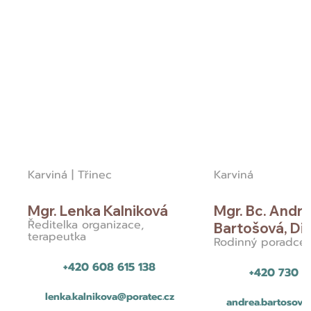
Karviná | Třinec
Karviná
Mgr. Lenka Kalniková
Mgr. Bc. Andr
Ředitelka organizace,
Bartošová, DiS
terapeutka
Rodinný poradce
+420 608 615 138
+420 730 8
lenka.kalnikova@poratec.cz
andrea.bartosova