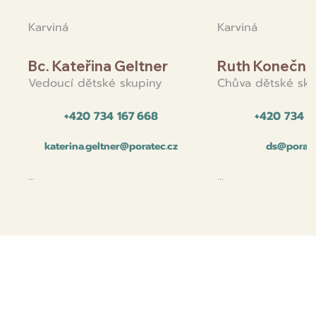
Karviná
Karviná
Bc. Kateřina Geltner
Ruth Konečná
Vedoucí dětské skupiny
Chůva dětské sku
+420 734 167 668
+420 734 1
katerina.geltner@poratec.cz
ds@porate
...
...