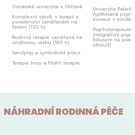
Ostravská univerzita v Ostravě
Univerzita Palack
Aplikovaná psych
Komplexní výcvik v terapii a
inovace v sociální
poradenství zaměřeném na
řešení (720 h)
Psychoterapeutick
integrativní psych
Rodinná terapie zaměřená na
fokusem na práci
vztahovou vazbu (180 h)
(dosud)
Sandplay a symbolická práce
Terapie hrou a filiální terapie
NÁHRADNÍ RODINNÁ PÉČE