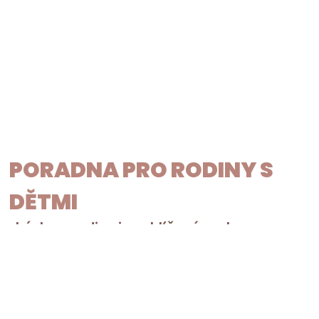
PORADNA PRO RODINY S
DĚTMI
„Láska a rodina jsou klíčové prvky
štěstí.“ Jan Amos Komenský
Nabízíme dostupné, kvalifikované poradenství
(zaměřené na rodinu, vztahy) a psychoterapii v